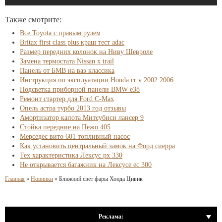
Также смотрите:
Все Toyota с правым рулем
Britax first class plus краш тест adac
Размер передних колонок на Ниву Шевроле
Замена термостата Nissan x trail
Панель от БМВ на ваз классика
Инструкция по эксплуатации Honda cr v 2002 2006
Подсветка приборной панели BMW e38
Ремонт стартер для Ford C-Max
Опель астра турбо 2013 год отзывы
Амортизатор капота Митсубиси лансер 9
Стойка передние на Пежо 405
Мерседес вито 601 топливный насос
Как установить центральный замок на Форд сиерра
Тех характеристика Лексус рх 330
Не открывается багажник на Лексусе ес 300
Главная
»
Новинки
»
Ближний свет фары Хонда Цивик
Реклама: