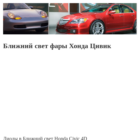
Ближний свет фары Хонда Цивик
Диоды в Ближний свет Honda Civic 4D