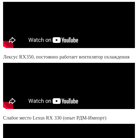
Лексус RX350, постоянно работает вентилятор охлаждения
Слабое место Lexus RX 330 (опыт РДМ-Импорт)