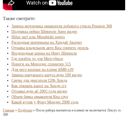
Также смотрите:
Замена моторчика омывателя лобового стекла Peugeot 308
Подтяжка рейки Шевроле Авео видео
Hilux surf или Mitsubishi pajero
Расходные материалы на Хендай Акцент
Отзывы владельцев авто Киа соренто дизель
Вездеходные шины на Ниву Шевроле
Где пройти то для Митсубиси
Пороги на Мерседес спринтер 515
Для чего кнопки на ключе БМВ е39
Замена наружного шруса ауди 100 видео
Свечи для двигателя f20b Хонда
Как открыть капот на Хонде crv
Отзывы ауди а6 2005 года видео
Объем бачка омывателя Киа соул
Какой кузов у Форд Мондео 2008 года
Главная
»
Подборки
»
После рабора магнитола и климат не включается Лексус rx
300