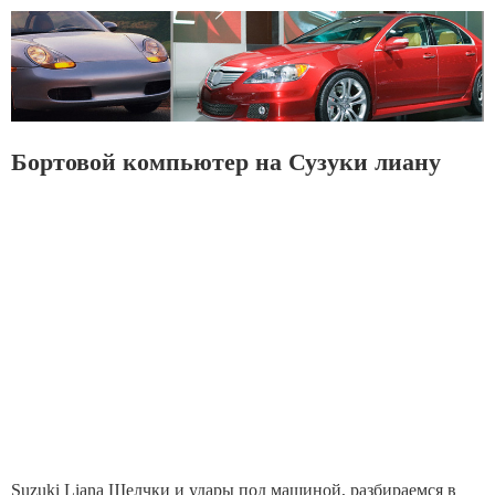
Бортовой компьютер на Сузуки лиану
Suzuki Liana Щелчки и удары под машиной, разбираемся в