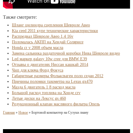
Также смотрите:
Шланг цилиндра сцепления Шевроле Авео
Kia ceed 2011 купе технические характеристики
Распредвал Шевроле Авео 1.4 16v
Поломалась АКПП на Хендай Солярисе
Honda cr v 2008 объем масла
Замена сальника раздаточной коробки Нива Шевроле видео
Led маркер galaxy 10w cree для BMW E39
Отзывы о двигателях Ниссан кашкай 2014
Чип для ключа Форд Фокуса
Габаритные размеры Фольксваген поло седан 2012
Причины поломки тахометра на Lexus gx470
Мазда 6 двигатель 1 8 расход масла
Большой расход топлива на Хонде crv
Летые диски на Лексус gs 460
Редукционный клапан масляного фильтра Опель
Главная
»
Новое
»
Бортовой компьютер на Сузуки лиану