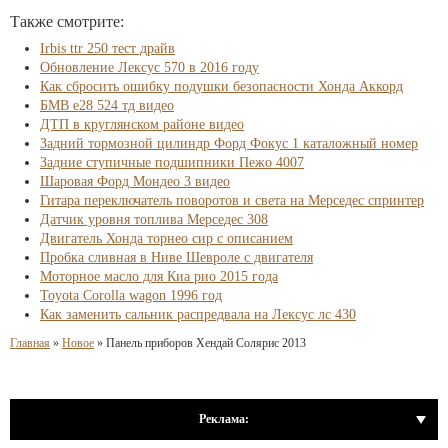
Также смотрите:
Irbis ttr 250 тест драйв
Обновление Лексус 570 в 2016 году
Как сбросить ошибку подушки безопасности Хонда Аккорд
БМВ е28 524 тд видео
ДТП в круглянском районе видео
Задний тормозной цилиндр Форд Фокус 1 каталожный номер
Задние ступичные подшипники Пежо 4007
Шаровая Форд Мондео 3 видео
Гитара переключатель поворотов и света на Мерседес спринтер
Датчик уровня топлива Мерседес 308
Двигатель Хонда торнео сир с описанием
Пробка сливная в Ниве Шевроле с двигателя
Моторное масло для Киа рио 2015 года
Toyota Corolla wagon 1996 год
Как заменить сальник распредвала на Лексус лс 430
Главная
»
Новое
»
Панель приборов Хендай Солярис 2013
Реклама: