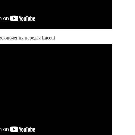
еключения передач Lacetti