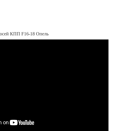
уосей КПП F16-18 Опель