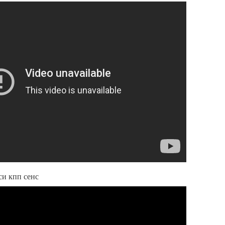
си кпп сенс