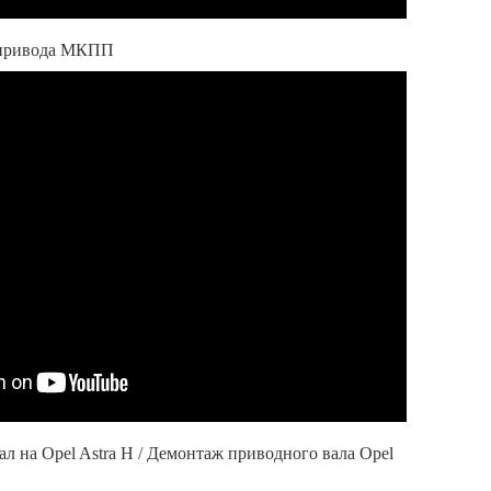
а привода МКПП
ал на Opel Astra H / Демонтаж приводного вала Opel