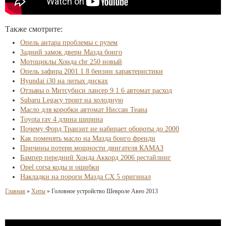
Также смотрите:
Опель антара проблемы с рулем
Задний замок двери Мазда бонго
Мотоциклы Хонда cbr 250 новый
Опель зафира 2001 1 8 бензин характеристики
Hyundai i30 на литых дисках
Отзывы о Митсубиси лансер 9 1 6 автомат расход
Subaru Legacy троит на холодную
Масло для коробки автомат Ниссан Теана
Toyota rav 4 длина ширина
Почему Форд Транзит не набирает обороты до 2000
Как поменять масло на Мазда бонго френди
Причины потери мощности двигателя КАМАЗ
Бампер передний Хонда Аккорд 2006 рестайлинг
Opel corsa коды и ошибки
Накладки на пороги Мазда СХ 5 оригинал
Главная
»
Хиты
»
Головное устройство Шевроле Авео 2013