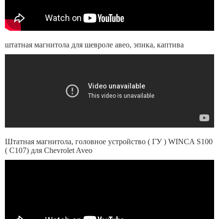
штатная магнитола для шевроле авео, эпика, каптива
Штатная магнитола, головное устройство ( ГУ ) WINCA S100
( С107) для Chevrolet Aveo