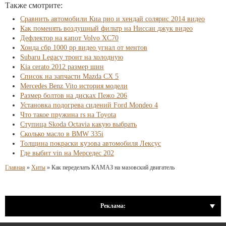
Также смотрите:
Сравнить автомобили Киа рио и хендай солярис 2014 видео
Как поменять воздушный фильтр на Ниссан джук видео
Дефлектор на капот Volvo XC70
Хонда сбр 1000 рр видео угнал от ментов
Subaru Legacy троит на холодную
Kia cerato 2012 размер шин
Список на запчасти Mazda CX 5
Mercedes Benz Vito история модели
Размер болтов на дисках Пежо 206
Установка подогрева сидений Ford Mondeo 4
Что такое пружина rs на Toyota
Ступица Skoda Octavia какую выбрать
Сколько масло в BMW 335i
Толщина покраски кузова автомобиля Лексус
Где выбит vin на Мерседес 202
Главная
»
Хиты
»
Как переделать КАМАЗ на мазовский двигатель
Реклама: