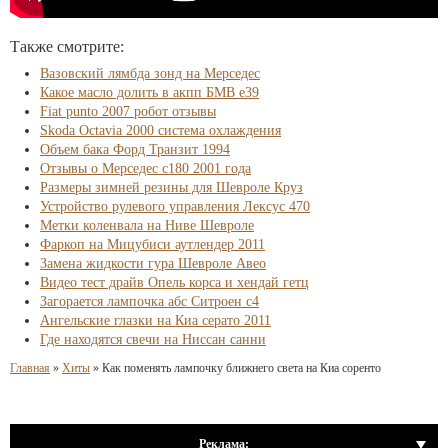
Также смотрите:
Вазовский лямбда зонд на Мерседес
Какое масло долить в акпп БМВ е39
Fiat punto 2007 робот отзывы
Skoda Octavia 2000 система охлаждения
Объем бака Форд Транзит 1994
Отзывы о Мерседес c180 2001 года
Размеры зимней резины для Шевроле Круз
Устройство рулевого упрaвления Лексус 470
Метки коленвала на Ниве Шевроле
Фаркоп на Мицубиси аутлендер 2011
Замена жидкости гура Шевроле Авео
Видео тест драйв Опель корса и хендай гетц
Загорается лампочка абс Ситроен с4
Ангельские глазки на Киа серато 2011
Где находятся свечи на Ниссан санни
Главная
»
Хиты
»
Как поменять лампочку ближнего света на Киа соренто
Реклама: