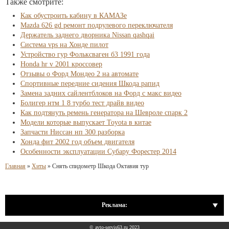
Также смотрите:
Как обустроить кабину в КАМАЗе
Mazda 626 gd ремонт подрулевого переключателя
Держатель заднего дворника Nissan qashqai
Система vps на Хонде пилот
Устройство гур Фольксваген б3 1991 года
Honda hr v 2001 кроссовер
Отзывы о Форд Мондео 2 на автомате
Спортивные передние сидения Шкода рапид
Замена задних сайлентблоков на Форд с макс видео
Болигер нтм 1 8 турбо тест драйв видео
Как подтянуть ремень генератора на Шевроле спарк 2
Модели которые выпускает Toyota в китае
Запчасти Ниссан нп 300 разборка
Хонда фит 2002 год объем двигателя
Особенности эксплуатации Субару Форестер 2014
Главная
»
Хиты
»
Снять спидометр Шкода Октавия тур
Реклама:
© avto-servis63.ru 2023