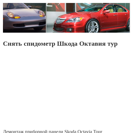
Снять спидометр Шкода Октавия тур
Демонтаж приборной панели Skoda Octavia Tour