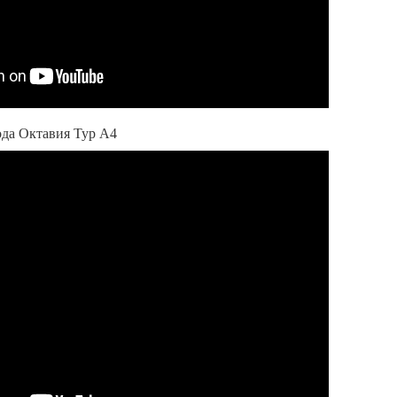
да Октавия Тур А4